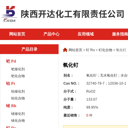
网站首页
产品中心
应用领域
服务指南
产品目录
网站首页
>
钌 Ru
>
钌化合物
>
氧化钌
钯 Pd
氧化钌
钯催化剂
别名：
氧化钌；无水氧化钌；水合
钯化合物
铂 Pt
Cas NO.：
32740-79-7；12036-10-1
铂催化剂
分子式：
RuO2
铂化合物
分子量：
133.07
铑 Rh
纯度：
99.95%
铑催化剂
最近销售：
0
件
铑化合物