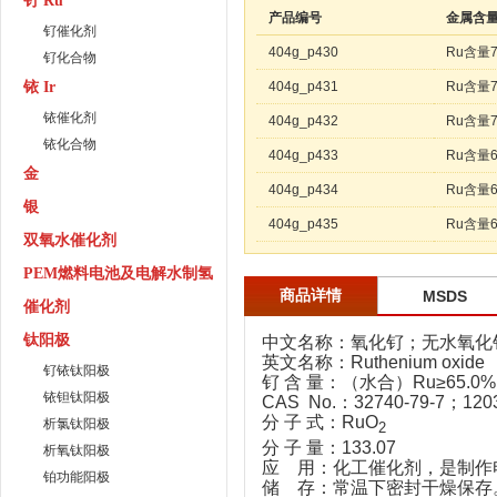
钌 Ru
产品编号
金属含
钌催化剂
404g_p430
Ru含量
钌化合物
铱 Ir
404g_p431
Ru含量
铱催化剂
404g_p432
Ru含量
铱化合物
404g_p433
Ru含量
金
404g_p434
Ru含量
银
404g_p435
Ru含量
双氧水催化剂
PEM燃料电池及电解水制氢
商品详情
MSDS
催化剂
钛阳极
中文名称：氧化钌；无水氧化
英文名称：Ruthenium oxide
钌铱钛阳极
钌 含 量：（水合）Ru≥65.0
铱钽钛阳极
CAS No.：32740-79-7；1203
分 子 式：RuO
析氯钛阳极
2
分 子 量：133.07
析氧钛阳极
应 用：化工催化剂，是制作
铂功能阳极
储 存：常温下密封干燥保存