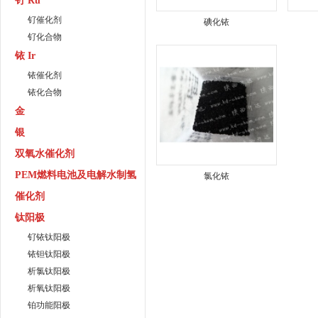
钌 Ru
钌催化剂
碘化铱
钌化合物
铱 Ir
铱催化剂
铱化合物
金
银
双氧水催化剂
PEM燃料电池及电解水制氢
氯化铱
催化剂
钛阳极
钌铱钛阳极
铱钽钛阳极
析氯钛阳极
析氧钛阳极
铂功能阳极