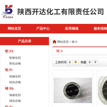
网站首页
产品中心
应用领域
服务指南
产品目录
网站首页
>
铱 Ir
铱 Ir
钯 Pd
钯催化剂
钯化合物
铂 Pt
铂催化剂
铂化合物
铑 Rh
铑催化剂
铑化合物