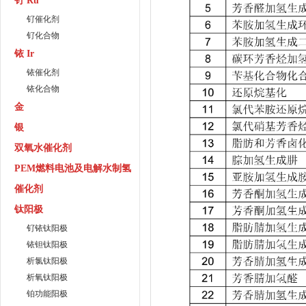
钌 Ru
钌催化剂
钌化合物
铱 Ir
铱催化剂
铱化合物
金
银
双氧水催化剂
PEM燃料电池及电解水制氢
催化剂
钛阳极
钌铱钛阳极
铱钽钛阳极
析氯钛阳极
析氧钛阳极
铂功能阳极