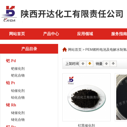
网站首页
产品中心
应用领域
服务指南
产品目录
网站首页
>
PEM燃料电池及电解水制
钯 Pd
钯催化剂
钯化合物
铂 Pt
铂催化剂
铂化合物
铑 Rh
铑催化剂
铑化合物
钌黑催化剂