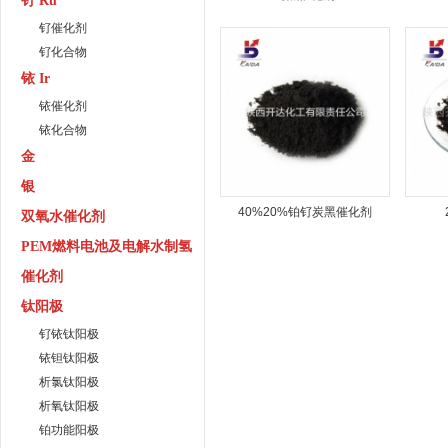
钌 Ru
钌催化剂
钌化合物
铱 Ir
铱催化剂
铱化合物
金
银
40%20%铂钌炭黑催化剂
双氧水催化剂
PEM燃料电池及电解水制氢
催化剂
钛阳极
钌铱钛阳极
铱钽钛阳极
析氯钛阳极
析氧钛阳极
铂功能阳极