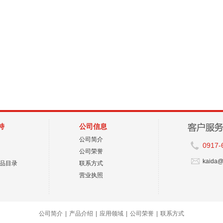
持
公司信息
公司简介
0917-
公司荣誉
kaida@
品目录
联系方式
营业执照
公司简介
|
产品介绍
|
应用领域
|
公司荣誉
|
联系方式