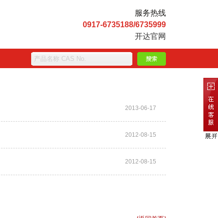
服务热线
0917-6735188/6735999
开达官网
2013-06-17
2012-08-15
2012-08-15