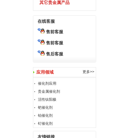
其它贵金属产品
在线客服
售前客服
售前客服
售后客服
应用领域
更多>>
催化剂应用
贵金属催化剂
活性钛阳极
钯催化剂
铂催化剂
钌催化剂
友情链接