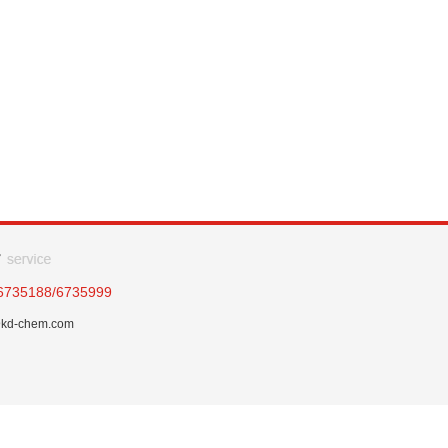
6735188/6735999
kd-chem.com