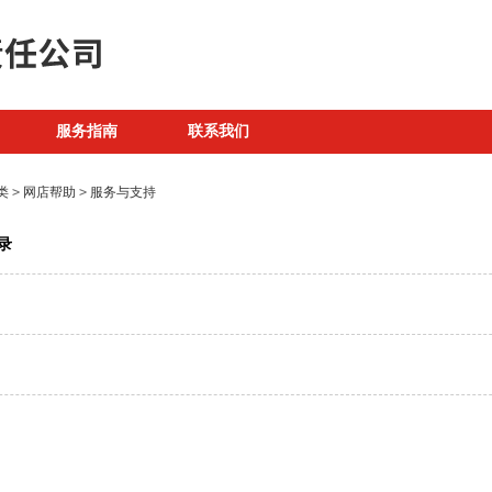
服务指南
联系我们
类
>
网店帮助
>
服务与支持
录