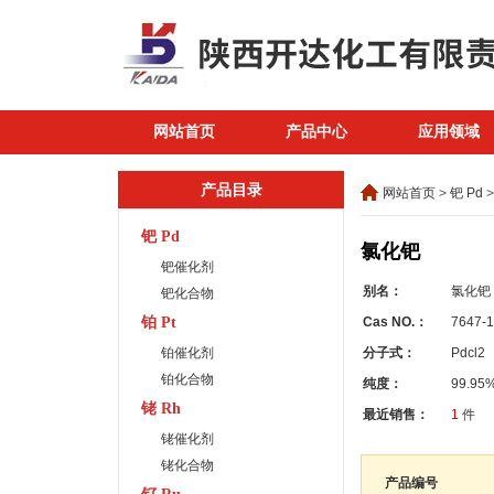
网站首页
产品中心
应用领域
产品目录
网站首页
>
钯 Pd
>
钯 Pd
氯化钯
钯催化剂
别名：
氯化钯
钯化合物
铂 Pt
Cas NO.：
7647-1
铂催化剂
分子式：
Pdcl2
铂化合物
纯度：
99.95
铑 Rh
最近销售：
1
件
铑催化剂
铑化合物
产品编号