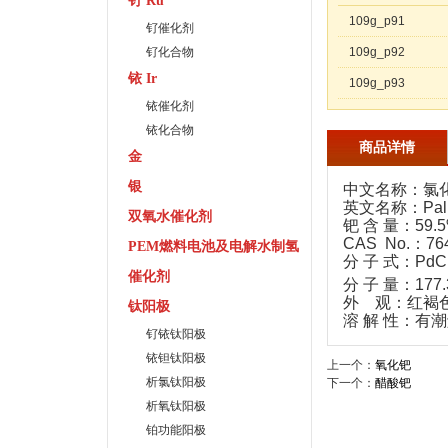
钌 Ru
109g_p91
钌催化剂
钌化合物
109g_p92
铱 Ir
109g_p93
铱催化剂
铱化合物
商品详情
金
银
中文名称
：氯
英文名称：Pallad
双氧水催化剂
钯 含 量：59.
CAS No.：764
PEM燃料电池及电解水制氢
分 子 式：PdC
催化剂
分 子 量：
177.
外 观：红褐
钛阳极
溶 解 性：有
钌铱钛阳极
铱钽钛阳极
上一个：
氧化钯
析氯钛阳极
下一个：
醋酸钯
析氧钛阳极
铂功能阳极