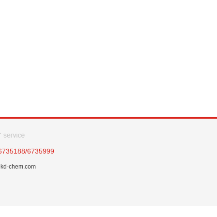
6735188/6735999
kd-chem.com