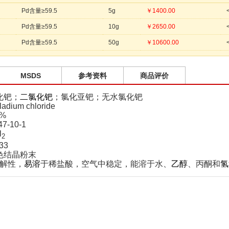
Pd含量≥59.5
5g
￥
1400.00
Pd含量≥59.5
10g
￥
2650.00
Pd含量≥59.5
50g
￥
10600.00
MSDS
参考资料
商品评价
化钯；
二氯化钯
；氯化亚钯；无水氯化钯
ium chloride
5%
7-10-1
l
2
33
色结晶粉末
潮解性，
易溶
于稀盐酸，空气中稳定，能溶于水、
乙醇
、丙酮和
氢