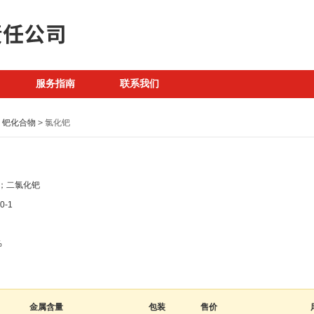
服务指南
联系我们
钯化合物
>
氯化钯
；二氯化钯
0-1
%
金属含量
包装
售价