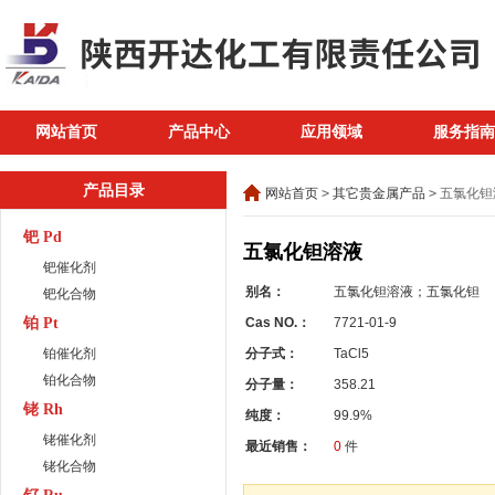
网站首页
产品中心
应用领域
服务指南
产品目录
网站首页
>
其它贵金属产品
>
五氯化钽
钯 Pd
五氯化钽溶液
钯催化剂
别名：
五氯化钽溶液；五氯化钽
钯化合物
铂 Pt
Cas NO.：
7721-01-9
铂催化剂
分子式：
TaCl5
铂化合物
分子量：
358.21
铑 Rh
纯度：
99.9%
铑催化剂
最近销售：
0
件
铑化合物