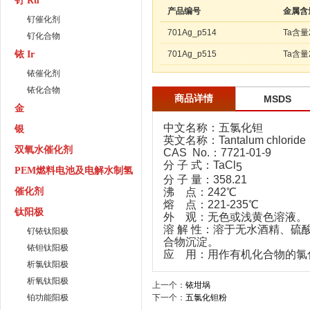
钌 Ru
产品编号
金属含
钌催化剂
701Ag_p514
Ta含量
钌化合物
铱 Ir
701Ag_p515
Ta含量
铱催化剂
铱化合物
商品详情
MSDS
金
中文名称：五氯化钽
银
英文名称：Tantalum chloride
双氧水催化剂
CAS No.：7721-01-9
分 子 式：TaCl
5
PEM燃料电池及电解水制氢
分 子 量：358.21
催化剂
沸 点：242℃
熔 点：221-235℃
钛阳极
外 观：无色或浅黄色溶液。
溶 解 性：溶于
无水酒精
、
硫
钌铱钛阳极
合物沉淀。
铱钽钛阳极
应 用：用作
有机化合物
的
氯
析氯钛阳极
析氧钛阳极
上一个：
铱坩埚
铂功能阳极
下一个：
五氯化钽粉